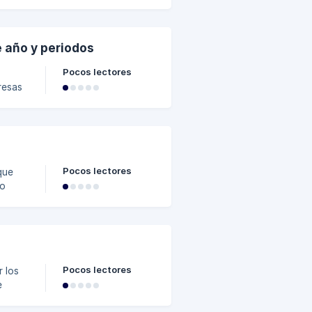
stres
ware
tal
e año y periodos
Pocos lectores
ente
 el
Pocos lectores
que
Pocos lectores
 los
ión de