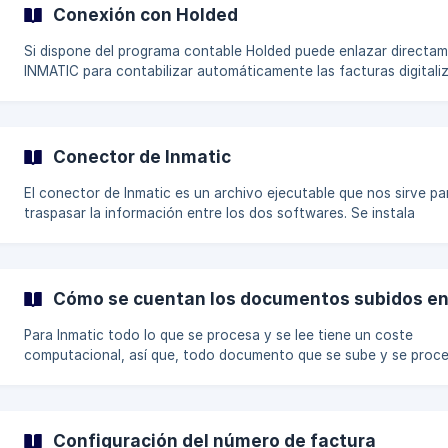
Buzón Facturas: El buzón se crea sin nombre. Deberemo
Conexión con Holded
Si dispone del programa contable Holded puede enlazar directa
INMATIC para contabilizar automáticamente las facturas digitali
Para ello es necesario entrar en el apartado de Configuración y
acceder al apartado para Desarrolladores: En este apartado
generaremos una Nueva Api Key: ![](https://storage.c
Conector de Inmatic
El conector de Inmatic es un archivo ejecutable que nos sirve pa
traspasar la información entre los dos softwares. Se instala
gratuitamente en la primera instalación. Por normal general es
necesario instalar nuestro conector, siempre, en programas con
cuando trabajen en local y en algunos programas aún trabajand
nube. Se instala en el ordenador que hace de servidor por norma
Cómo se cuentan los documentos subidos en
general o donde están las bases de datos de su software contabl
ordenador principal. Esta será la
Para Inmatic todo lo que se procesa y se lee tiene un coste
computacional, así que, todo documento que se sube y se proc
nuestra plataforma será descontado de su tarifa. Los documentos que
cuentan como subidos y consumen tarifas son: 1) Documentos
contabilizados que hayan sido procesados por nuestra web. 2)
Documentos que hayan sido procesados pero que se mantengan
Configuración del número de factura