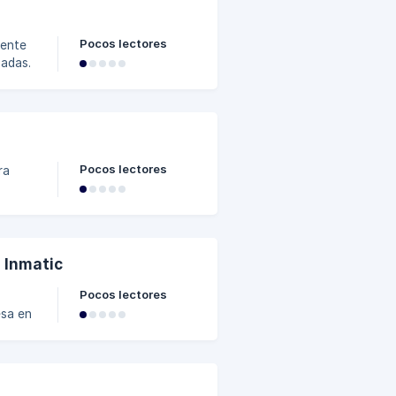
Pocos lectores
mente
zadas.
Pocos lectores
ra
tables
o en
 Inmatic
e, el
Pocos lectores
esa en
 sin