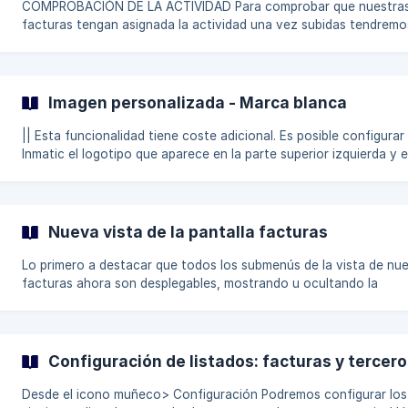
COMPROBACIÓN DE LA ACTIVIDAD Para comprobar que nuestra
facturas tengan asignada la actividad una vez subidas tendremo
visualizar desde el selector de columnas las siguientes celdas: 1.-
Extraer la celda del selector de columnas. a) Nombre actividad. Para
aquellas empresas que trabajen con el Maestro de actividades b)
Actividad. Para aquellas empresas que indiquen el código ( 0,1,2,3 etc...)
Imagen personalizada - Marca blanca
al subir las facturas en el apartado Subir Facturas.
|| Esta funcionalidad tiene coste adicional. Es posible configurar en
Inmatic el logotipo que aparece en la parte superior izquierda y e
color de la barra superior. Para su activación, será necesario enviar un
email a soporte@inmatic.ai adjuntando el logotipo e indicando el
código del color a configurar en la barra. El color debe informarse en
formato de color HEX (Ejemplo #000000) La configuración se
Nueva vista de la pantalla facturas
establecerá en el usuario Propietario y será visible para el re
Lo primero a destacar que todos los submenús de la vista de nuestras
facturas ahora son desplegables, mostrando u ocultando la
información que nos interese en cada momento. Partes diferenciadas
de la nueva Vista: 1.-CABECERA. Encontramos un atajo para subir
facturas en forma de icono, no haciéndose necesario salir al bo
subir documentos expresamente. ![](https://storage.crisp.chat/
Configuración de listados: facturas y tercer
Desde el icono muñeco> Configuración Podremos configurar los