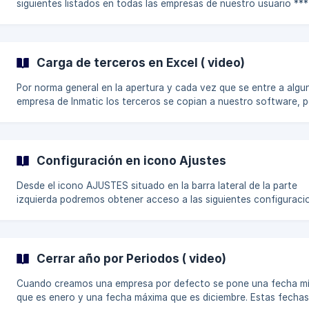
siguientes listados en todas las empresas de nuestro usuario ***
Listado de documentos** Podremos configurar para todas nuestras
empresas las casillas que se pueden ver en el listado de facturas
como el orden en la pantalla de facturas || Recomendamos siempre
dejar visible la celda de la Id, el número de identificación qu
Carga de terceros en Excel ( video)
Por norma general en la apertura y cada vez que se entre a algu
empresa de Inmatic los terceros se copian a nuestro software, 
también se podrán cargar en formato excel. Para cargar terceros
mediante Excel se deberán seguir estos pasos: Cargar dentro la
pestaña DATOS-Otras Configuraciones de la ventana Alta-
Modificación de la Empresa, proveedores y clientes en formato E
Configuración en icono Ajustes
solo xlsx y xls) para después al subir facturas poder enlazarlos, 
apartado correspondiente: **Importa
Desde el icono AJUSTES situado en la barra lateral de la parte
izquierda podremos obtener acceso a las siguientes configuraci
Configuración de los Bancos CSV Configuración de los celdas q
exportarán en los archivos generados por CSV. Valores de las ce
del CSV. Otros apartados. | Las configuraciones realizadas desde
Ajustes afectarán a todas las empresas del usuario excepto
Cerrar año por Periodos ( video)
Cuando creamos una empresa por defecto se pone una fecha m
que es enero y una fecha máxima que es diciembre. Estas fecha