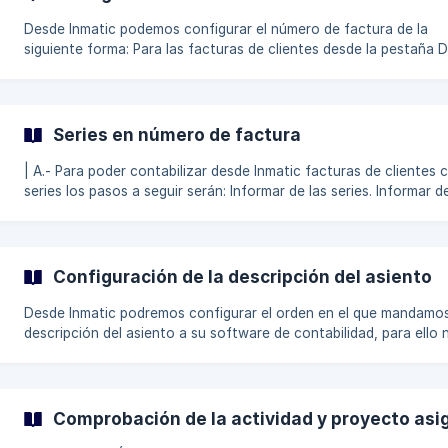
contabilizar en la columna de ** En proceso, Errores, Pendiente de
Revisión o Pendiente de
Desde Inmatic podemos configurar el número de factura de la
siguiente forma: Para las facturas de clientes desde la pestaña Datos
de la empresa: Se podrán configurar los caracteres a mantener ó
excluir , si queremos mantener los de atrás o los de delante, así
excluir los posibles guiones o caracteres no numéricos que hayan. !
(https://storage.crisp.chat/users/helpdesk/website/-/3/3/5/8/
Series en número de factura
| A.- Para poder contabilizar desde Inmatic facturas de clientes 
series los pasos a seguir serán: Informar de las series. Informar desde
la pestaña Datos dentro de la configuración de la empresa las se
que necesiten ser leídas. Estas series deben aparecer en el doc
al lado del número de factura. Las series se graban apretando la 
"Intro". Verificar la captura de datos. Una vez info
Configuración de la descripción del asiento
Desde Inmatic podremos configurar el orden en el que mandamos
descripción del asiento a su software de contabilidad, para ello 
dirigiremos a la pestaña "Datos" dentro de la configuración de la
empersa: En el apartado específico indicaremos el orden que
deseemos: También en la misma p
Comprobación de la actividad y proyecto as