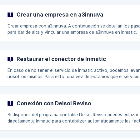
las columnas para los ficheros en Excel que subamos en cada em
*(Esta conf
Crear una empresa en a3innuva
Crear empresa con a3innuva. A continuación se detallan los pasos
para dar de alta y vincular una empresa de a3innuva en Inmatic.
Dirígete al menú de Mis Empresas y haz clic en el botón** +** u
en la parte superior derecha. En la pantalla de Alta/Modificación
Empresa, despliega
Restaurar el conector de Inmatic
En caso de no tener el servicio de Inmatic activo, podemos levan
nosotros mismos. Para esto, una vez detectamos que el servicio de
Inmatic se encuentra inactivo, nos dirigimos a los Servicios de
Windows (Ejecutar como administrador): Se nos abrirá la ventana de
Servicios, donde podemos ordenar por nombre, y buscar los dos
servicios de Inmatic: **InmaticLink Service
Conexión con Delsol Reviso
Si dispones del programa contable Delsol Reviso puedes enlazar
directamente Inmatic para contabilizar automáticamente las fac
digitalizadas. Para crear una nueva empresa, debes acceder desde el
Usuario a la opción Mis empresas y desde aquí debes dar al " + "
entrar en la pantalla de Alta/Modificación Empresa. En el tipo deberás