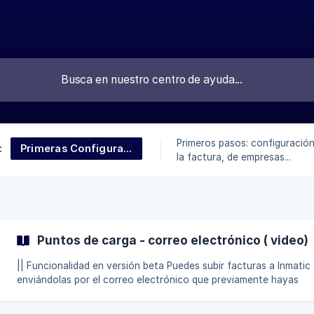
Primeros pasos: configuración
Primeras Configuraciones
:
la factura, de empresas...
Puntos de carga - correo electrónico ( video)
|| Funcionalidad en versión beta Puedes subir facturas a Inmatic
enviándolas por el correo electrónico que previamente hayas
configurado. En esta primera fase, el dominio no es modificable. 
siguientes fases se podrá configurar un dominio propio (con un 