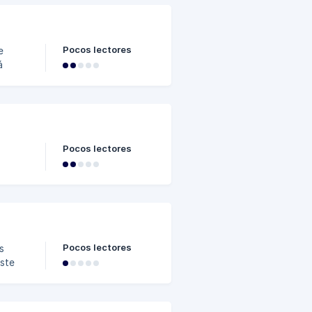
Pocos lectores
á
esa
evos".
ores
uevos
Pocos lectores
 que
ida al
 menú
Pocos lectores
este
resa.
ción