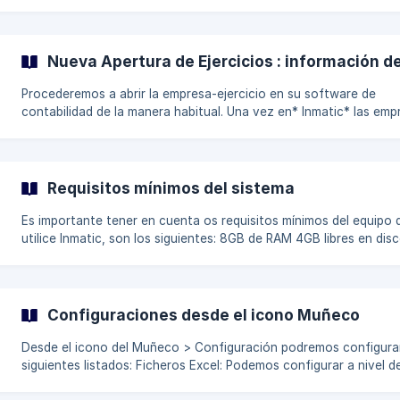
modificables y aconsejamos que se modifiquen para cerrar trime
o meses igualándolo al cierre de la liquidación de IVA de su soft
contable. Cerrar año por periodos - vídeo explicativo Inmatic va a dar
cómo válidas las facturas que estén entre estas dos fechas, de 
Nueva Apertura de Ejercicios : información d
forma que, por ejemplo, si tenemos que liq
Procederemos a abrir la empresa-ejercicio en su software de
contabilidad de la manera habitual. Una vez en* Inmatic* las empresas
que cojan dos ejercicios fiscales, se deberán modificar manualm
antes de darle al botón guardar, para indicarle qué ejercicio es en
que se contabiliza tanto en la apertura de ejercicio como en la
creación de nueva empresa. En el resto de empresas no es necesario
Requisitos mínimos del sistema
hacer dicha acción. APERTURA DE NUEVA EMPRESA Una vez indicado
el conector, Co
Es importante tener en cuenta os requisitos mínimos del equipo 
utilice Inmatic, son los siguientes: 8GB de RAM 4GB libres en disco
duro. Sistema operativo: Desktop: Windows 10 o superior. Server:
Windows Server 2012 o superior.
Configuraciones desde el icono Muñeco
Desde el icono del Muñeco > Configuración podremos configurar
siguientes listados: Ficheros Excel: Podemos configurar a nivel de
usuario es decir, para todas las empresas, una misma configurac