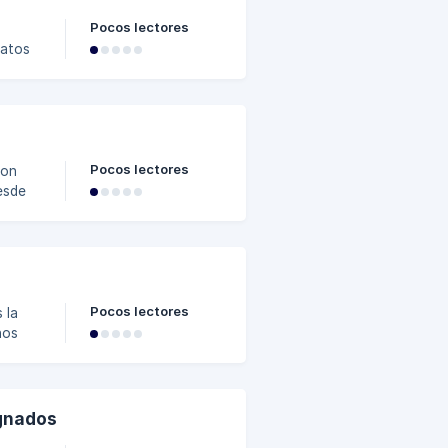
Pocos lectores
 como
[]
Pocos lectores
con
ries
umento
tecla
Pocos lectores
 la
nos
ignados