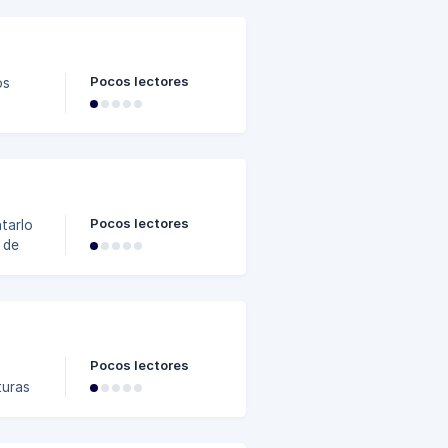
presa.
Pocos lectores
bicado
Pocos lectores
tarlo
Pocos lectores
turas
 para