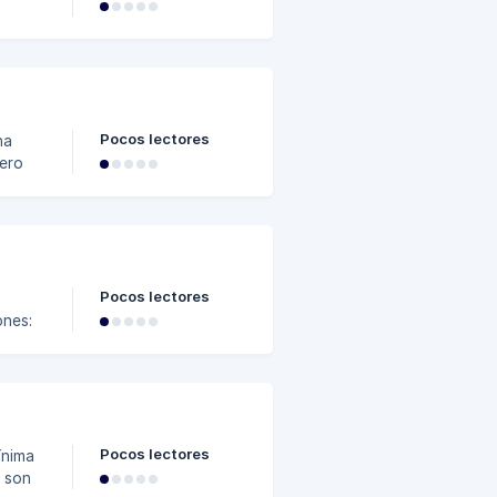
 así
Pocos lectores
na
pero
xcel (
en su
Pocos lectores
ones:
ue se
ldas
Pocos lectores
ínima
s son