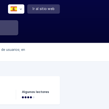
Ir al sitio web
 de usuarios; en
Algunos lectores
En las
coste