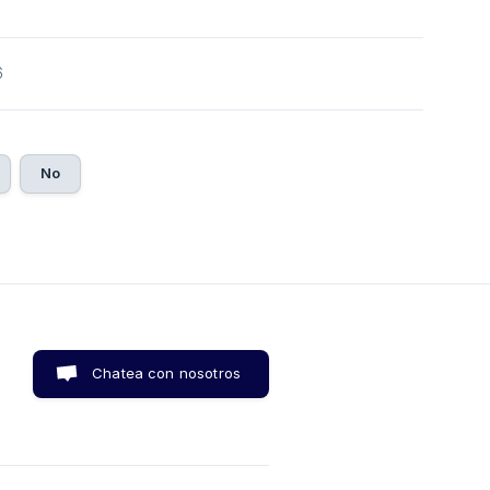
6
No
Chatea con nosotros