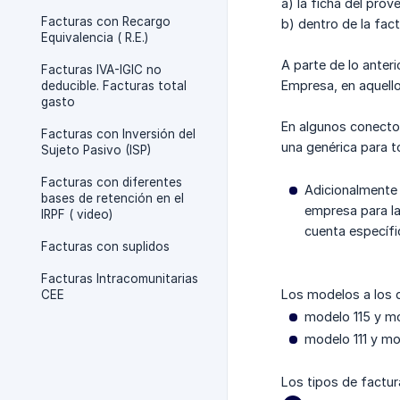
a) la ficha del prov
Facturas con Recargo
b) dentro de la fac
Equivalencia ( R.E.)
A parte de lo anter
Facturas IVA-IGIC no
Empresa, en aquello
deducible. Facturas total
gasto
En algunos conector
Facturas con Inversión del
una genérica para t
Sujeto Pasivo (ISP)
Facturas con diferentes
Adicionalmente 
bases de retención en el
empresa para las
IRPF ( video)
cuenta específi
Facturas con suplidos
Facturas Intracomunitarias
Los modelos a los q
CEE
modelo 115 y mo
modelo 111 y mo
Los tipos de factur