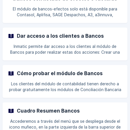
El módulo de bancos-efectos solo está disponible para
Contasol, Aplifisa, SAGE Despachos, A3, a3innuva,
Contanet, Diamacon, Sage50 , GoldenNet y Csv Facturas.
Para trabajar con la opción de Efectos ( partidas abiertas )
en Inmatic se debe activar, no viene por defecto con la
Dar acceso a los clientes a Bancos
opción de Bancos ya que no todas las empresas que
trabajan en la contabilización de tesorería necesitan un
Inmatic permite dar acceso a los clientes al módulo de
control de la cartera, de sus facturas pendientes de cobro
Bancos para poder realizar estas dos acciones: Crear una
y pago. Al activar los efectos podremos ver un i
nueva cuenta manual o automática, pudiendo así realizar la
configuración sin necesidad de facilitar las credenciales de
acceso a sus cuentas Subir extractos bancarios en las
Cómo probar el módulo de Bancos
cuentas manuales. Para ello es necesario configurar los
permisos del cliente previamente desde el icono muñeco >
Los clientes del módulo de contabilidad tienen derecho a
Usuarios Indicaremos en la pestaña de Usuario que se da
probar gratuitamente los módulos de Conciliación Bancaria
acceso a Bancos:. En esta parte damos
y Facturación electrónica. El módulo de bancos se podrá
utilizar en los siguientes softwares: Contasol, Aplifisa,
SAGE Despachos, A3Eco, a3innuva, Contanet, Diamacon,
Cuadro Resumen Bancos
Sage50 , GoldenNet y por fichero Csv facturas y dentro de
estos softwares en aquellas que lleven contabilidad por
Accederemos a través del menú que se despliega desde el
asiento. Lo primero de todo sería situarnos en una empresa
icono muñeco, en la parte izquierda de la barra superior de