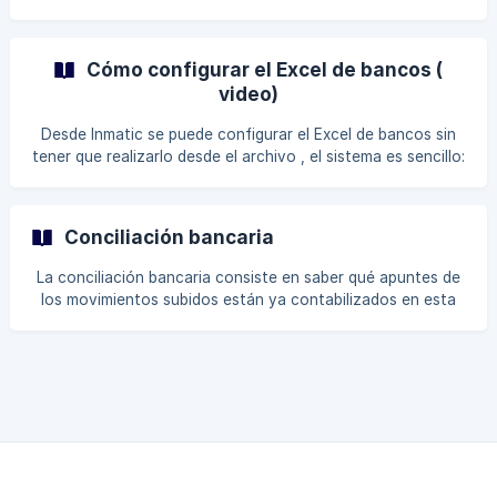
que incorpore el icono de Bancos en
Inmatic El cuadro resumen nos da información del estado
de los movimientos subidos a nuestra plataforma
escogiendo un Plan y una EMPRESA determinada:
Cómo configurar el Excel de bancos (
video)
Desde Inmatic se puede configurar el Excel de bancos sin
tener que realizarlo desde el archivo , el sistema es sencillo:
| Configurar las casillas dentro de Inmatic Dentro de
Inmatic podremos: Mover las casillas que vienen por
defecto para adaptar la posición a las columnas del Excel.
Conciliación bancaria
Ignorar las columnas que no nos interesen. Concatenar a la
casilla que actúe como Concepto la casilla que actúe
La conciliación bancaria consiste en saber qué apuntes de
como Tercero o cualquier otra columna que se desee
los movimientos subidos están ya contabilizados en esta
concatenar para aportar mayor informació
cuenta de bancos en un periodo de tiempo determinado,
de esta manera impediremos que se puedan contabilizar
por segunda vez. Deberemos seguir los pasos que se indica
en esta ayuda: Iremos al banco en cuestión y le daremos al
icono de conciliar simbolizado por un eslabón de cadena S